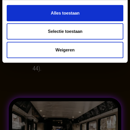
B-coupe €2.190,-
Voor het afhuren van
(maximaal 20
Alles toestaan
de gehele tram is het
gasten).
totaalbedrag €4.818,-
Selectie toestaan
(
ongeacht met
hoeveel gasten u
komt dineren, met
Weigeren
een maximum van
44).