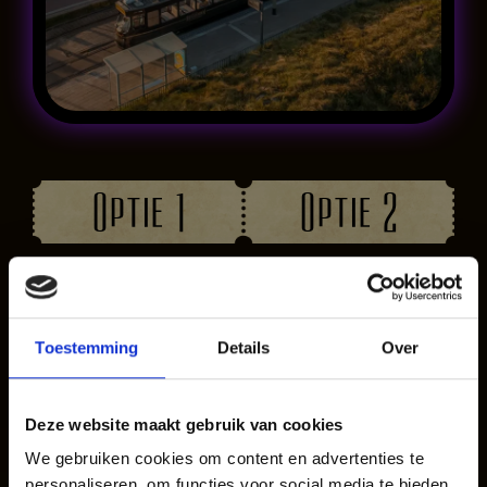
Optie 1
Optie 2
Exclusief
Afhuren coupé
afhuren gehele
(met andere
Toestemming
Details
Over
tram
gasten aan
boord)
Maximale
Deze website maakt gebruik van cookies
groepsgrootte is 44
Onze coupés zijn
We gebruiken cookies om content en advertenties te
personen. De tram
door de keuken
personaliseren, om functies voor social media te bieden