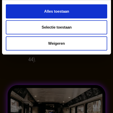
B-coupe €2.190,-
Voor het afhuren van
(maximaal 20
Alles toestaan
de gehele tram is het
gasten).
totaalbedrag €4.818,-
Selectie toestaan
(
ongeacht met
hoeveel gasten u
komt dineren, met
Weigeren
een maximum van
44).