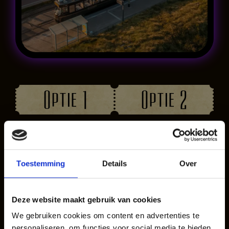
Optie 1
Optie 2
Exclusief
Afhuren coupé
afhuren gehele
(met andere
Toestemming
Details
Over
tram
gasten aan
boord)
Maximale
Deze website maakt gebruik van cookies
groepsgrootte is 44
Onze coupés zijn
We gebruiken cookies om content en advertenties te
personen. De tram
door de keuken
personaliseren, om functies voor social media te bieden