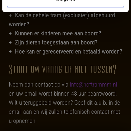
de mogelijkheden?
Kan de gehele tram (exclusief) afgehuurd
worden?
Kunnen er kinderen mee aan boord?
Zijn dieren toegestaan aan boord?
Hoe kan er gereserveerd en betaald worden?
Staat uw vraag er niet tussen?
Neem dan contact op via
info@hoftrammm.nl
en uw email wordt binnen 48 uur beantwoord.
Wilt u teruggebeld worden? Geef dit a.u.b. in de
email aan en wij zullen telefonisch contact met
u opnemen.